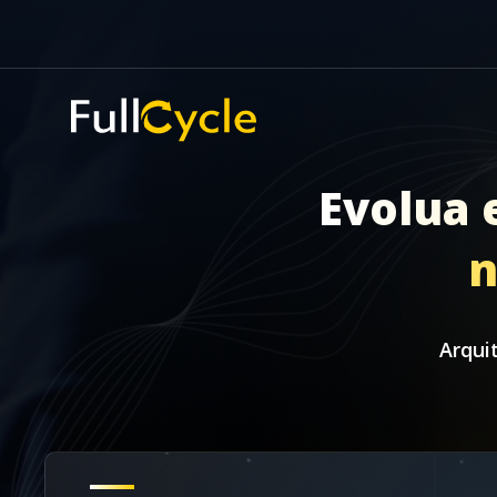
Evolua 
n
Arqui