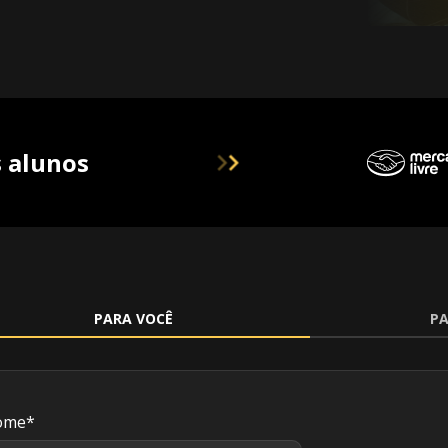
 alunos
PARA VOCÊ
PA
ome
*