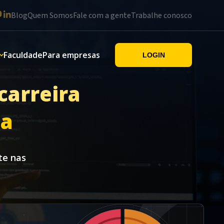
Blog
Quem Somos
Fale com a gente
Trabalhe conosco
Faculdade
Para empresas
LOGIN
carreira
ia
te nas