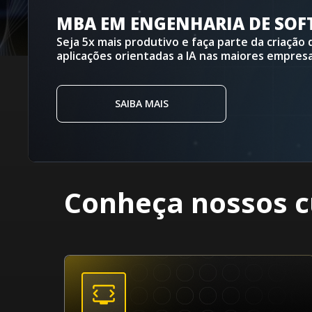
CURSO FULL CYCLE 4.0
Desenvolva aplicações de grande porte e tenh
perfis mais bem pagos e desejados do mercado
SAIBA MAIS
Conheça nossos c